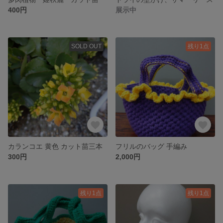
400円
展示中
SOLD OUT
残り1点
カランコエ 黄色 カット苗三本
フリルのバッグ 手編み
300円
2,000円
残り1点
残り1点