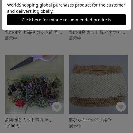
多肉植物 七福神 カット苗 寄せ植え
多肉植物 カット苗 バナナネックレス
展示中
展示中
多肉植物 カット苗 葉挿し
麻ひものバッグ 手編み
1,000円
展示中