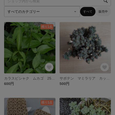
すべて
販売中
残り1点
カラスビシャク ムカゴ 250個
サボテン マミラリア カット苗 子株
600円
500円
残り1点