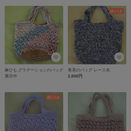
残り1点
麻ひも グラデーションのバッグ
青系のバッグ レース糸
展示中
2,600円
残り1点