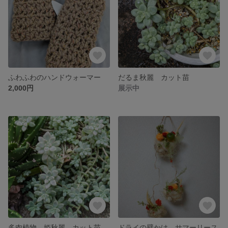
ふわふわのハンドウォーマー
だるま秋麗 カット苗
2,000円
展示中
多肉植物 姫秋麗 カット苗
ドライの壁かけ、サマーリース