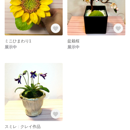
ミニひまわり1
盆栽桜
展示中
展示中
スミレ : クレイ作品