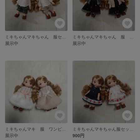
ミキちゃんマキちゃん 服セット 長袖＆かぼちゃパンツ（ヘリンボーン）
ミキちゃんマキちゃん 服 カーディガンセット（ヘリンボーン）
展示中
展示中
ミキちゃんマキ 服 ワンピースセット（もこもこワンピース）
ミキちゃんマキちゃん服セット ワンピース（さくらんぼりんごチロル）
展示中
900円