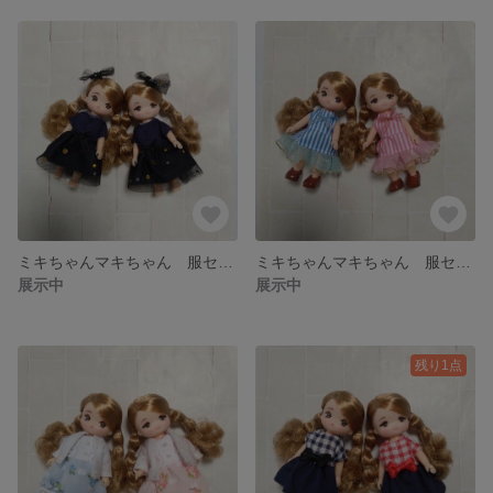
ミキちゃんマキちゃん 服セット ワンピース（黒）
ミキちゃんマキちゃん 服セット ワンピース（ピンク水色ティアード）
展示中
展示中
残り1点