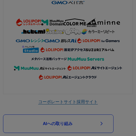
コーポレートサイト
採用サイト
AIへの取り組み