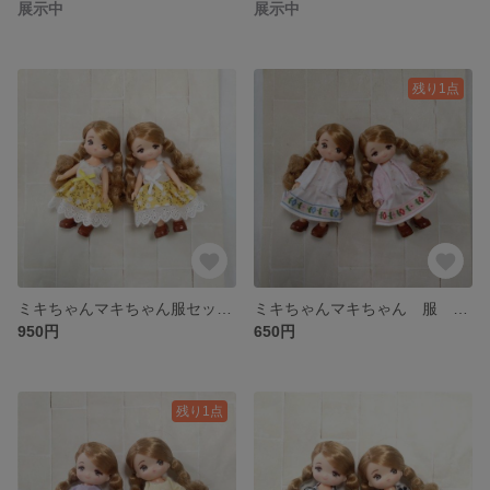
展示中
展示中
残り1点
ミキちゃんマキちゃん服セット ワンピース（黄色小花）
ミキちゃんマキちゃん 服 カーディガン(白ピンクレース)
950円
650円
残り1点