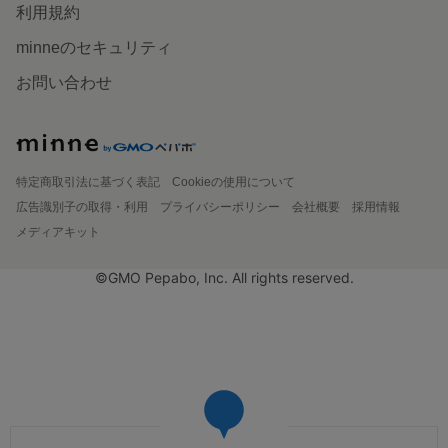
利用規約
minneのセキュリティ
お問い合わせ
特定商取引法に基づく表記
Cookieの使用について
広告識別子の取得・利用
プライバシーポリシー
会社概要
採用情報
メディアキット
©GMO Pepabo, Inc. All rights reserved.