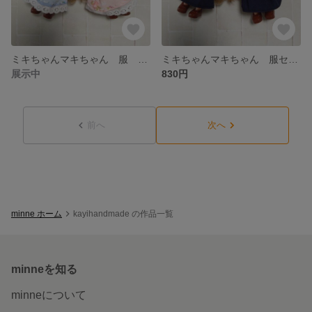
ミキちゃんマキちゃん 服 カーディガン（オーガンジー）
ミキちゃんマキちゃん 服セット ワンピース（チェック）
展示中
830円
前へ
次へ
minne ホーム
kayihandmade の作品一覧
minneを知る
minneについて