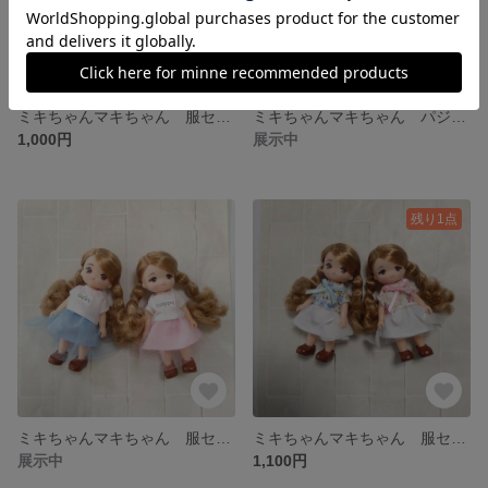
ミキちゃんマキちゃん 服セット ワンピース（お花畑）
ミキちゃんマキちゃん パジャマセット（ピンク水色チェック）
1,000円
展示中
残り1点
ミキちゃんマキちゃん 服セット 半袖＆スカート（ロゴチュール）
ミキちゃんマキちゃん 服セット 半袖＆スカート（花柄チュール）
展示中
1,100円