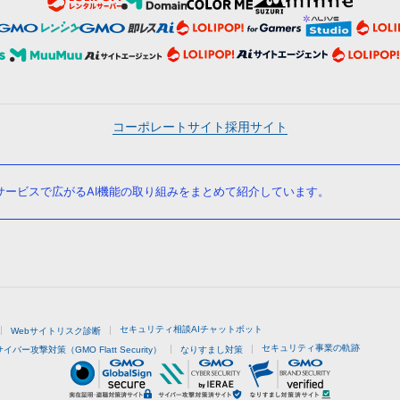
コーポレートサイト
採用サイト
ービスで広がるAI機能の取り組みをまとめて紹介しています。
セキュリティ相談AIチャットボット
Webサイトリスク診断
セキュリティ事業の軌跡
サイバー攻撃対策（GMO Flatt Security）
なりすまし対策