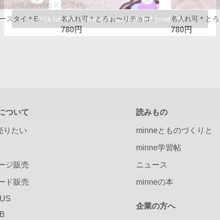
sweets☆クッキースタイ＊Eat me ! プレーンクッキー
名入れ可＊とろぉ〜りチョコスタイ＊クリームチョコ
780円
780円
覧
について
読みもの
で売りたい
minneとものづくりと
minne学習帖
ージ販売
ニュース
ード販売
minneの本
LUS
企業の方へ
AB