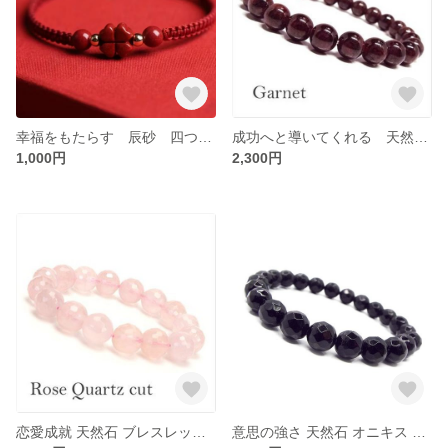
幸福をもたらす 辰砂 四つ葉のクロバー ミサンガブレスレット
成功へと導いてくれる 天然石 ブレスレット ガーネット 柘榴石：B1-87
1,000円
2,300円
恋愛成就 天然石 ブレスレット ローズクォーツ 紅水晶 多面カット：B1-92
意思の強さ 天然石 オニキス 黒瑪瑙 多面カット ブレスレット：B1-93