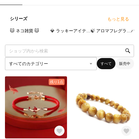
シリーズ
もっと見る
0
点
2
点
0
点
🐱 ネコ雑貨 🐱
💎 ラッキーアイテム・スピリチュアル 💎
🍃 アロマフレグランススプレー 🍃
すべて
販売中
残り1点