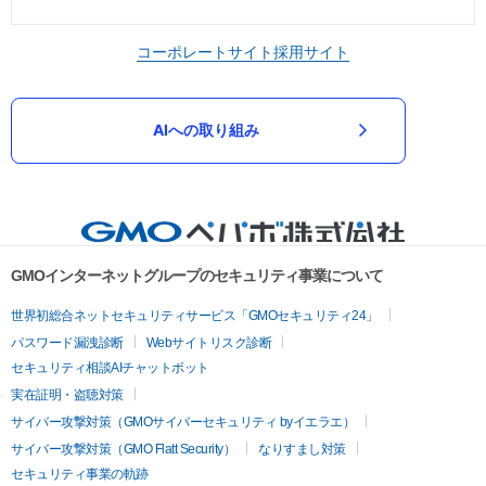
コーポレートサイト
採用サイト
AIへの取り組み
GMOインターネットグループのセキュリティ事業について
世界初総合ネットセキュリティサービス「GMOセキュリティ24」
パスワード漏洩診断
Webサイトリスク診断
セキュリティ相談AIチャットボット
実在証明・盗聴対策
サイバー攻撃対策（GMOサイバーセキュリティ byイエラエ）
サイバー攻撃対策（GMO Flatt Security）
なりすまし対策
セキュリティ事業の軌跡