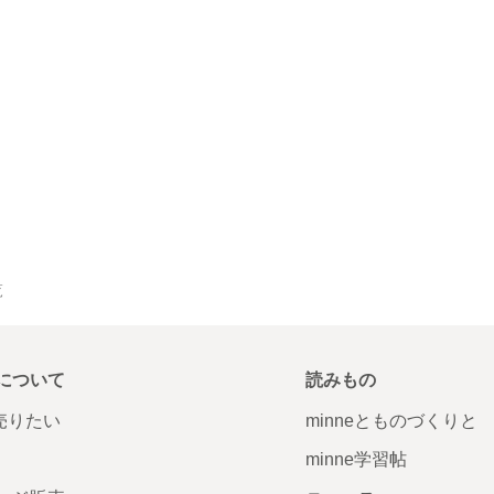
覧
について
読みもの
で売りたい
minneとものづくりと
minne学習帖