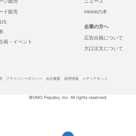
ージ販売
ニュース
ード販売
minneの本
LUS
企業の方へ
AB
広告出稿について
企画・イベント
大口注文について
用
プライバシーポリシー
会社概要
採用情報
メディアキット
©GMO Pepabo, Inc. All rights reserved.