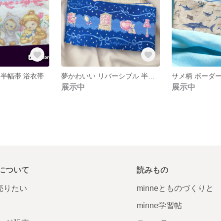
 半幅帯 浴衣帯
夢かわいい リバーシブル 半幅帯
展示中
展示中
について
読みもの
で売りたい
minneとものづくりと
minne学習帖