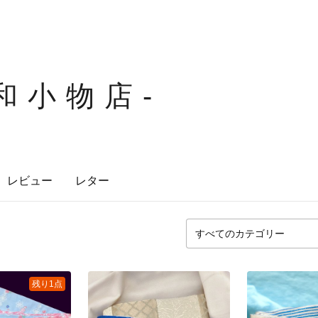
和小物店-
レビュー
レター
残り1点