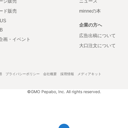
ージ販売
ニュース
ード販売
minneの本
LUS
企業の方へ
AB
広告出稿について
企画・イベント
大口注文について
用
プライバシーポリシー
会社概要
採用情報
メディアキット
©GMO Pepabo, Inc. All rights reserved.