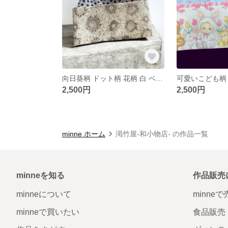
向日葵柄 ドット柄 花柄 白 ベージュ リバーシブル 半幅帯 浴衣帯
可愛いこども柄
2,500円
2,500円
minne ホーム
渇竹屋-和小物店- の作品一覧
minneを知る
作品販売
minneについて
minne
minneで買いたい
食品販売