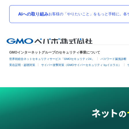
AIへの取り組み
お客様の「やりたいこと」をもっと手軽に。各サ
GMOインターネットグループのセキュリティ事業について
世界初総合ネットセキュリティサービス「GMOセキュリティ24」
パスワード漏洩診断
実在証明・盗聴対策
サイバー攻撃対策（GMOサイバーセキュリティ byイエラエ）