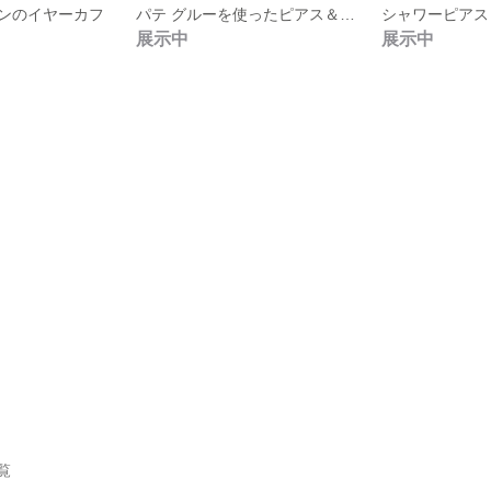
ンのイヤーカフ
パテ グルーを使ったピアス＆リング
シャワーピアス
展示中
展示中
一覧