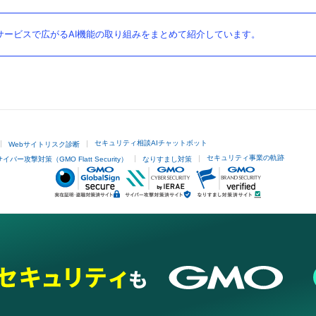
ービスで広がるAI機能の取り組みをまとめて紹介しています。
セキュリティ相談AIチャットボット
Webサイトリスク診断
セキュリティ事業の軌跡
サイバー攻撃対策（GMO Flatt Security）
なりすまし対策