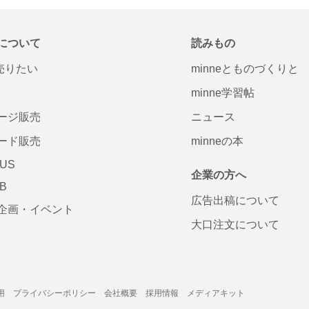
について
読みもの
で売りたい
minneとものづくりと
minne学習帖
ージ販売
ニュース
ード販売
minneの本
LUS
企業の方へ
AB
広告出稿について
企画・イベント
大口注文について
用
プライバシーポリシー
会社概要
採用情報
メディアキット