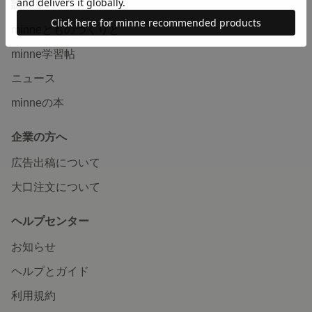
読みもの
minneとものづくりと
minne学習帖
ニュース
minneの本
企業の方へ
広告出稿について
大口注文について
ヘルプセンター
お知らせ
ヘルプとガイド
利用規約