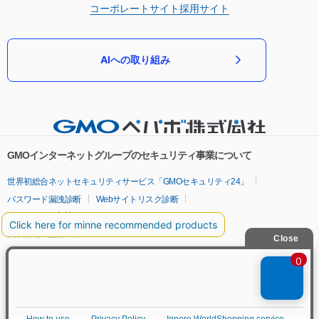
コーポレートサイト
採用サイト
AIへの取り組み
GMOインターネットグループのセキュリティ事業について
世界初総合ネットセキュリティサービス「GMOセキュリティ24」
パスワード漏洩診断
Webサイトリスク診断
セキュリティ相談AIチャットボット
実在証明・盗聴対策
サイバー攻撃対策（GMOサイバーセキュリティ byイエラエ）
サイバー攻撃対策（GMO Flatt Security）
なりすまし対策
セキュリティ事業の軌跡