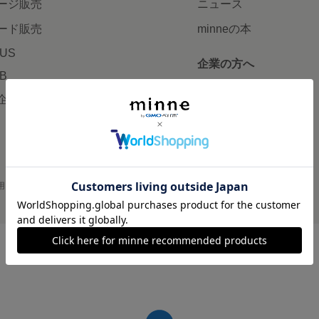
ージ販売
ニュース
ード販売
minneの本
LUS
企業の方へ
AB
広告出稿について
企画・イベント
大口注文について
用
プライバシーポリシー
会社概要
採用情報
メディアキット
©GMO Pepabo, Inc. All rights reserved.