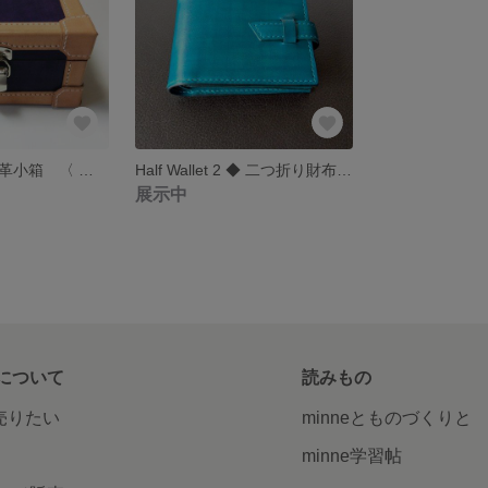
Leather Box ◆ 革小箱 〈 手染め・手縫い 〉
Half Wallet 2 ◆ 二つ折り財布 〈 手染め・手縫い 〉
展示中
について
読みもの
で売りたい
minneとものづくりと
minne学習帖