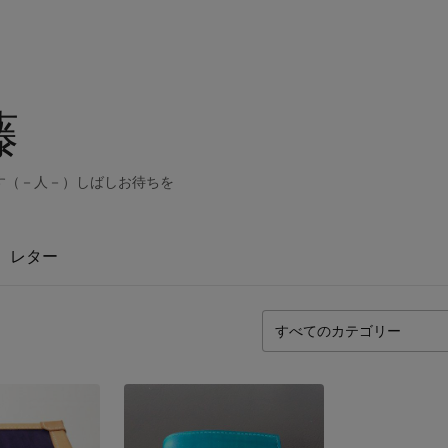
藤
す（－人－）しばしお待ちを
レター