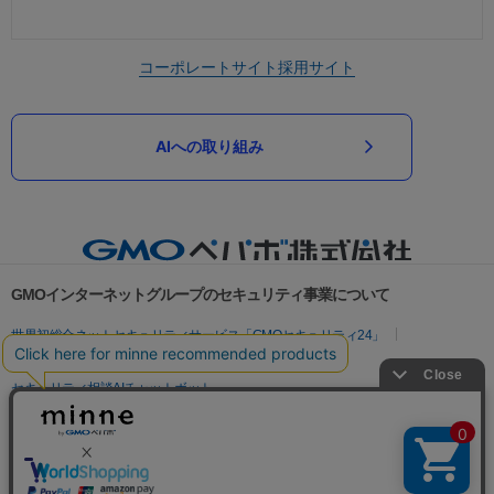
コーポレートサイト
採用サイト
AIへの取り組み
GMOインターネットグループのセキュリティ事業について
世界初総合ネットセキュリティサービス「GMOセキュリティ24」
パスワード漏洩診断
Webサイトリスク診断
セキュリティ相談AIチャットボット
実在証明・盗聴対策
サイバー攻撃対策（GMOサイバーセキュリティ byイエラエ）
サイバー攻撃対策（GMO Flatt Security）
なりすまし対策