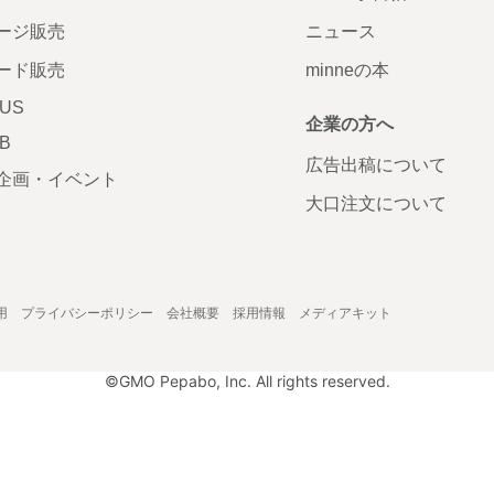
ージ販売
ニュース
ード販売
minneの本
LUS
企業の方へ
AB
広告出稿について
企画・イベント
大口注文について
用
プライバシーポリシー
会社概要
採用情報
メディアキット
©GMO Pepabo, Inc. All rights reserved.