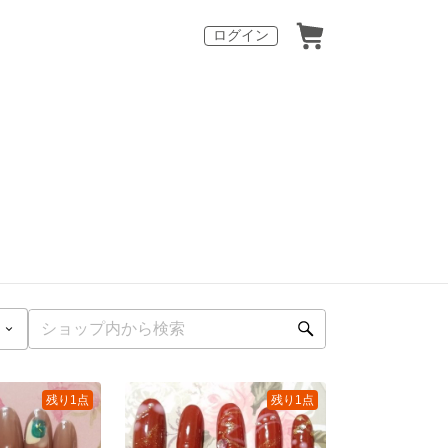
ログイン
残り1点
残り1点