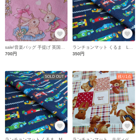
sale!音楽バッグ 手提げ 英国調うさぎ
ランチョンマット くるま Lサイズ 40×60
700円
350円
SOLD OUT
残り1点
ランチョンマット くるま Mサイズ
ランチョンマット テディベア