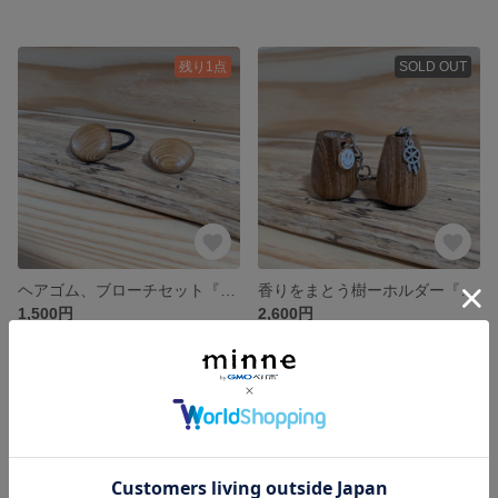
残り1点
SOLD OUT
ヘアゴム、ブローチセット『槐(エンジュ)』
香りをまとう樹ーホルダー『槐(エンジュ)』2個セット
1,500円
2,600円
残り1点