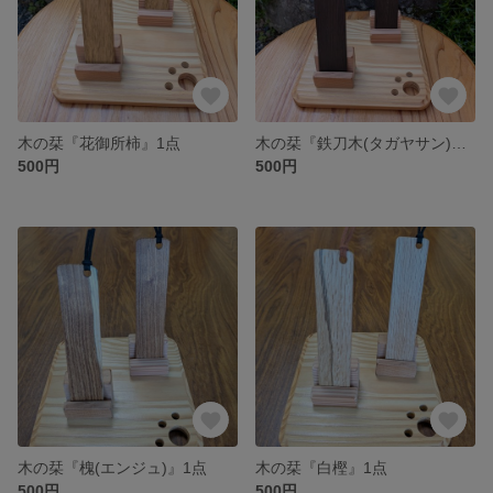
木の栞『花御所柿』1点
木の栞『鉄刀木(タガヤサン)』1点
500円
500円
木の栞『槐(エンジュ)』1点
木の栞『白樫』1点
500円
500円