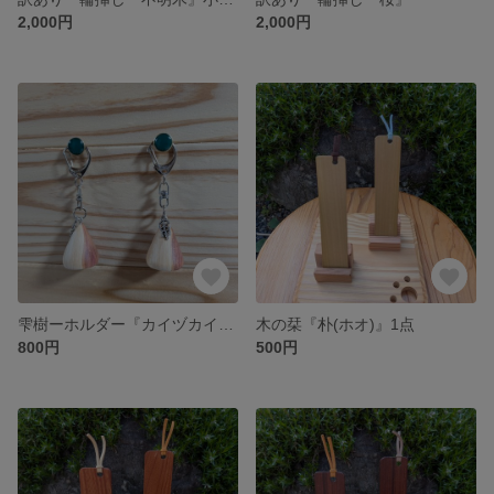
2,000円
2,000円
雫樹ーホルダー『カイヅカイブキ』1個
木の栞『朴(ホオ)』1点
800円
500円