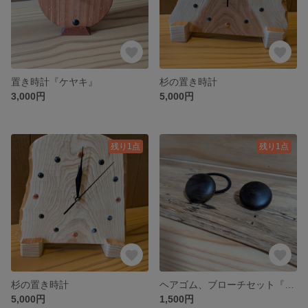
置き時計『ケヤキ』
杉の置き時計
3,000円
5,000円
残り1点
残り1点
杉の置き時計
ヘアゴム、ブローチセット『黒柿』
5,000円
1,500円