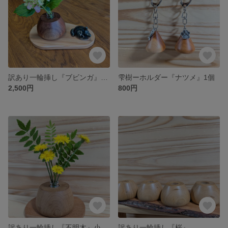
訳あり一輪挿し『ブビンガ』小瓶付き
雫樹ーホルダー『ナツメ』1個
2,500円
800円
訳あり一輪挿し『不明木』小瓶付き
訳あり一輪挿し『桜』