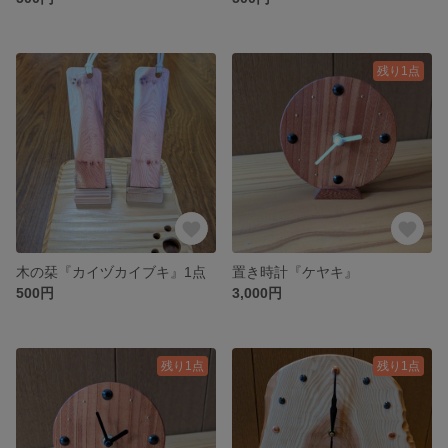
残り1点
木の栞『カイヅカイブキ』1点
置き時計『ケヤキ』
500円
3,000円
残り1点
残り1点