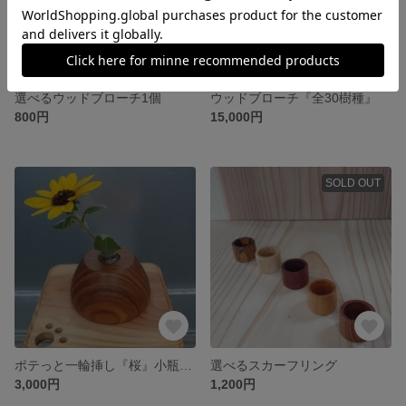
選べるウッドブローチ1個
ウッドブローチ『全30樹種』
800円
15,000円
SOLD OUT
ポテっと一輪挿し『桜』小瓶付き
選べるスカーフリング
3,000円
1,200円