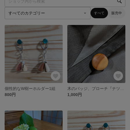
すべて
販売中
個性的なW樹ーホルダー1組
木のバッジ、ブローチ『ナツメの木』
800円
1,000円