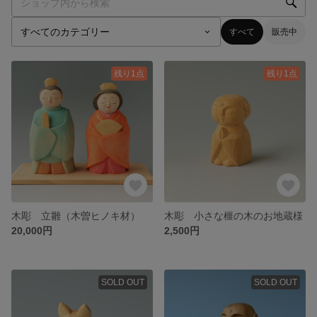
すべて
販売中
残り1点
残り1点
木彫 立雛（木曽ヒノキ材）
木彫 小さな榧の木のお地蔵様
20,000円
2,500円
SOLD OUT
SOLD OUT