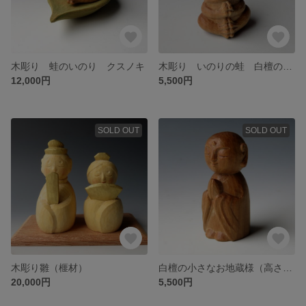
木彫り 蛙のいのり クスノキ
木彫り いのりの蛙 白檀の小さな根付
12,000円
5,500円
SOLD OUT
SOLD OUT
木彫り雛（榧材）
白檀の小さなお地蔵様（高さ５cm)
20,000円
5,500円