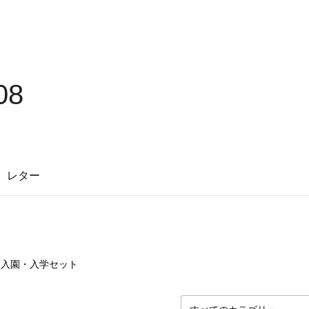
08
レター
22
点
入園・入学セット