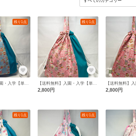
残り1点
残り1点
【送料無料】入園・入学【単品】 ナップザック かわいいケーキ柄 【ご希望でお名前シール1枚付き】
【送料無料】入園・入学【単品】 ナップザック かわいいカップケーキ🧁柄 マカロン キャンディ🍬 メインピンク×エメラルドブルー柄 【ご希望でお名前シール1枚付き】
2,800円
2,800円
残り1点
残り1点