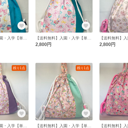
【送料無料】入園・入学【単品】 ナップザック かわいいカップケーキ🧁 リボン🎀柄 色違いあり ホワイト地柄 【ご希望でお名前シール1枚付き】
【送料無料】入園・入学【単品】 ナップザック かわいいカップケーキ🧁 リボン🎀柄 色違いあり柄 【ご希望でお名前シール1枚付き】
2,800円
2,800円
残り1点
残り1点
【送料無料】入園・入学【単品】 ナップザック ユニコーン🦄柄 切り替え生地のパープルがおしゃれ🩷 2色あり柄 【ご希望でお名前シール1枚付き】
【送料無料】入園・入学【単品】 ナップザック ユニコーン🦄柄 切り替え生地のミントグリーンがおしゃれ🩷 2色あり柄 【ご希望でお名前シール1枚付き】