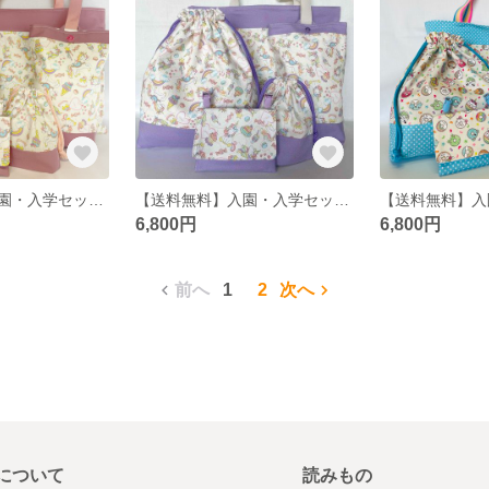
【送料無料】入園・入学セット【5点】大人気のユニコーン柄♡切り替えくすみピンク🩷セット（レッスンバッグ・上履き入れ・体操着入れ・コップ入れ・移動ポーチ)【ご希望でおなまえシール5枚付き】2色展開
【送料無料】入園・入学セット【5点】大人気のユニコーン柄♡切り替えパープルセット（レッスンバッグ・上履き入れ・体操着入れ・コップ入れ・移動ポーチ)【ご希望でおなまえシール5枚付き】3色展開
6,800円
6,800円
前へ
1
2
次へ
について
読みもの