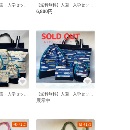
【送料無料】入園・入学セット【5点】リボン🎀とカップケーキ🧁柄♡切り替えブルー🩵セット（レッスンバッグ・上履き入れ・体操着入れ・コップ入れ・移動ポーチ)【ご希望でおなまえシール5枚付き】2色展開
【送料無料】入園・入学セット【5点】とことんお姉さんデザイン♡水色とデニム切り替えのおしゃセット（レッスンバッグ・上履き入れ・体操着入れ・コップ入れ・移動ポーチ)【ご希望でおなまえシール5枚付き】
6,800円
【送料無料】入園・入学セット【5点】大人気★デニム生地切り替えの新幹線🚅★かっこいいセット（レッスンバッグ・上履き入れ・体操着入れ・コップ入れ・移動ポーチ）【ご希望でお名前シール5枚付き】2色
【送料無料】入園・入学セット【5点】大人気★デニム切り替えで新幹線🚅モチーフのかっこいいセット（レッスンバッグ・上履き入れ・体操着入れ・コップ入れ・移動ポーチ）【ご希望でお名前シール5枚付き】
展示中
残り1点
残り1点