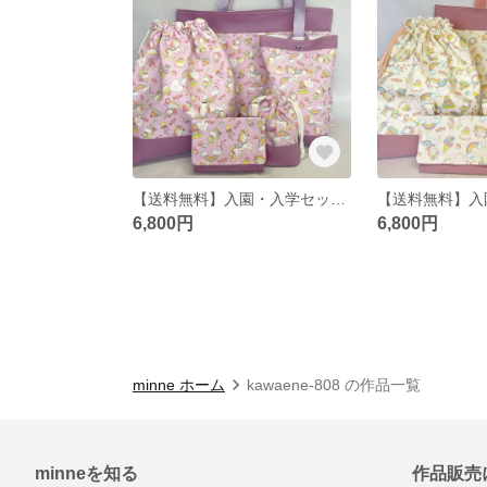
【送料無料】入園・入学セット【5点】大人気のユニコーン柄♡切り替えピンクパープルセット（レッスンバッグ・上履き入れ・体操着入れ・コップ入れ・移動ポーチ)【ご希望でおなまえシール5枚付き】2色展開
6,800円
6,800円
minne ホーム
kawaene-808 の作品一覧
minneを知る
作品販売