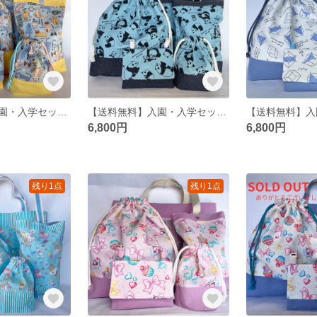
【送料無料】入園・入学セット【5点】ねこ🐈ちゃん大好き❣️セット(レッスンバッグ・上履き入れ・体操着入れ・コップ入れ・移動ポーチ）【ご希望でお名前シール5枚付き】
【送料無料】入園・入学セット【5点】パンダ🐼ちゃん大好き❣️セット(レッスンバッグ・上履き入れ・体操着入れ・コップ入れ・移動ポーチ）【ご希望でお名前シール5枚付き】
6,800円
6,800円
残り1点
残り1点