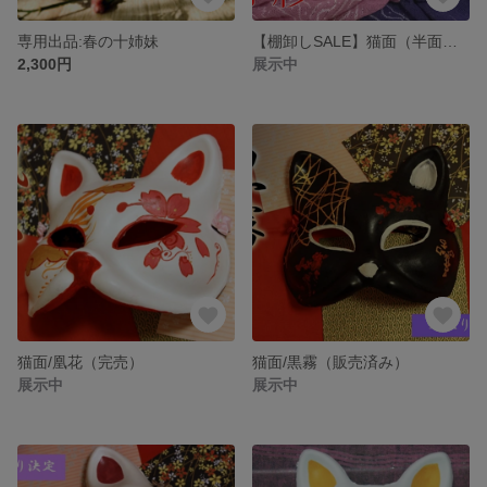
専用出品:春の十姉妹
【棚卸しSALE】猫面（半面）「赤紗」
2,300円
展示中
猫面/凰花（完売）
猫面/黒霧（販売済み）
展示中
展示中