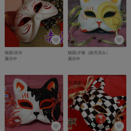
猫面/赤渋
猫面/夕菊（販売済み）
展示中
展示中