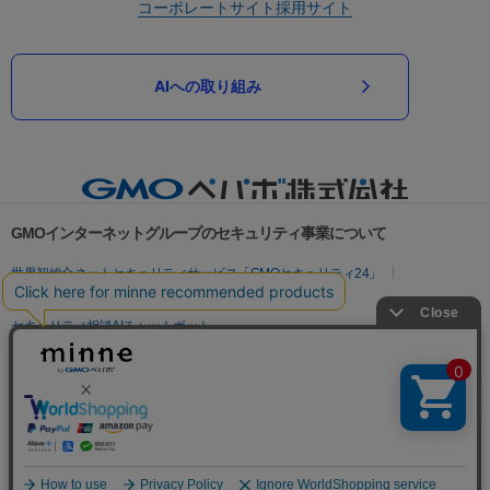
コーポレートサイト
採用サイト
AIへの取り組み
GMOインターネットグループのセキュリティ事業について
世界初総合ネットセキュリティサービス「GMOセキュリティ24」
パスワード漏洩診断
Webサイトリスク診断
セキュリティ相談AIチャットボット
実在証明・盗聴対策
サイバー攻撃対策（GMOサイバーセキュリティ byイエラエ）
サイバー攻撃対策（GMO Flatt Security）
なりすまし対策
セキュリティ事業の軌跡