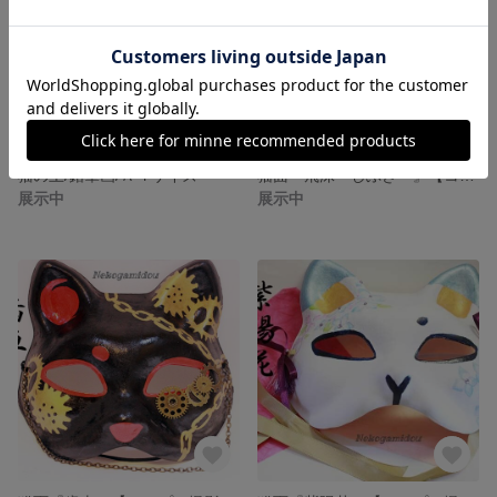
猫の王/鉛筆画/Ａ４サイズ
猫面『飛沫～しぶき～』【コスプレ撮影演劇に】
展示中
展示中