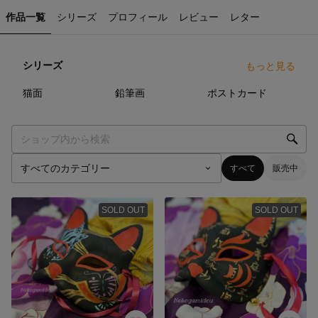
作品一覧
シリーズ
プロフィール
レビュー
レター
シリーズ
もっと見る
20
点
5
点
4
点
猫面
鉛筆画
ポストカード
すべて
販売中
SOLD OUT
SOLD OUT