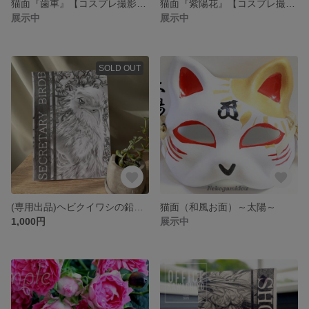
猫面『歯車』【コスプレ撮影演劇に】
猫面『紫陽花』【コスプレ撮影演劇に】
展示中
展示中
SOLD OUT
(専用出品)ヘビクイワシの鉛筆画
猫面（和風お面）～太陽～
1,000円
展示中