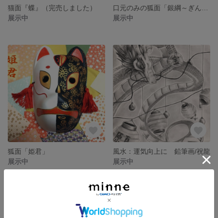
猫面『蝶』（完売しました）
口元のみの狐面「銀綱～ぎんづな～」
展示中
展示中
狐面「姫君」
風水：運気向上に 鉛筆画/祝龍
展示中
展示中