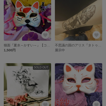
猫面『夏水～かすい～』【コスプレ撮影演劇に】
不思議の国のアリス『タトゥータイツ』＜手描き＞
1,500円
展示中
SOLD OUT