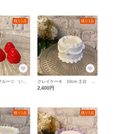
残り1点
残り1点
[即納]フェイクフルーツ いちご 8個入り いちごのみご購入の方向け クレイケーキ フェイクケーキ イミテーションケーキ
クレイケーキ 10cm 土台 小さめ お誕生日 推し活 ウェディング
2,400円
残り1点
残り1点