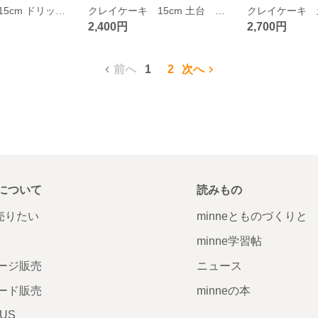
クレイケーキ 15cm ドリップケーキ クリーム色 お誕生日 推し活 ウェディング
クレイケーキ 15cm 土台 パール お誕生日 推し活 ウェディング
2,400円
2,700円
前へ
1
2
次へ
について
読みもの
で売りたい
minneとものづくりと
minne学習帖
ージ販売
ニュース
ード販売
minneの本
LUS