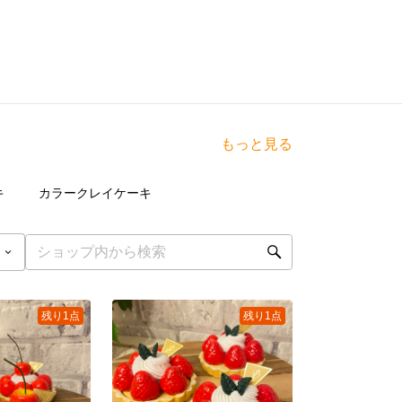
もっと見る
点
24
点
キ
カラークレイケーキ
残り1点
残り1点