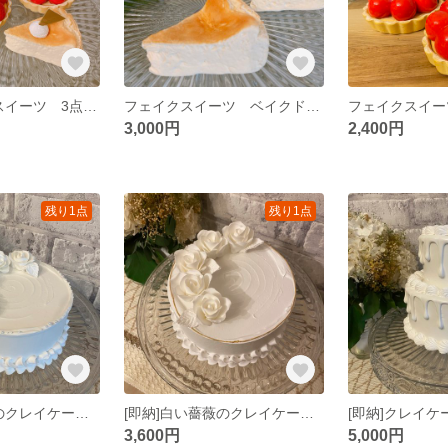
[即納]フェイクスイーツ 3点セット プティガトー クレイケーキ
フェイクスイーツ ベイクドチーズケーキ 4個セット
3,000円
2,400円
残り1点
残り1点
[即納]白い薔薇のクレイケーキ パール お誕生日 推し活 ウェディング
[即納]白い薔薇のクレイケーキ お誕生日 推し活 ウェディング
3,600円
5,000円