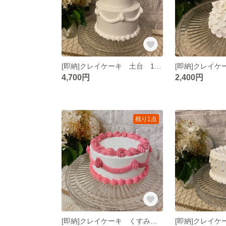
[即納]クレイケーキ 土台 15cm 2段 お誕生日 推し活 ウェディング
4,700円
2,400円
残り1点
[即納]クレイケーキ くすみピンク 15cm お誕生日 推し活 ウェディング ひな祭り