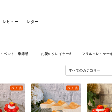
レビュー
レター
32
点
11
点
14
イベント、季節感
お花のクレイケーキ
フリルクレイケー
残り1点
残り1点