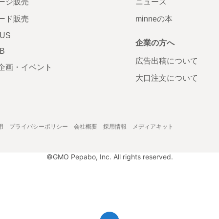
ージ販売
ニュース
ード販売
minneの本
LUS
企業の方へ
AB
広告出稿について
企画・イベント
大口注文について
用
プライバシーポリシー
会社概要
採用情報
メディアキット
©GMO Pepabo, Inc. All rights reserved.