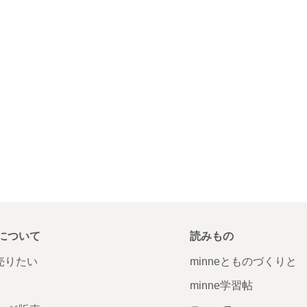
覧
について
読みもの
で売りたい
minneとものづくりと
minne学習帖