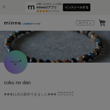
お買いものがもっとお得に
minneのアプリ
インストールする
3
万件以上
ログイン
cuku no dan
❋❋❋11月の新作できました❋❋❋ 👇👇👇👇👇👇