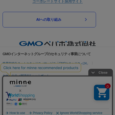
コーポレートサイト
採用サイト
AIへの取り組み
GMOインターネットグループのセキュリティ事業について
世界初総合ネットセキュリティサービス「GMOセキュリティ24」
パスワード漏洩診断
Webサイトリスク診断
セキュリティ相談AIチャットボット
実在証明・盗聴対策
サイバー攻撃対策（GMOサイバーセキュリティ byイエラエ）
サイバー攻撃対策（GMO Flatt Security）
なりすまし対策
セキュリティ事業の軌跡