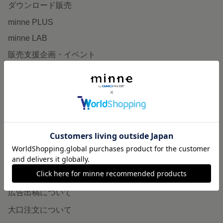
ダウンロード販売
minne PLUS
minne LAB
販売支援企画・イベント
読みもの
minneとものづくりと
minne学習帖
ニュース
minneの本
企業の方へ
広告出稿について
大口注文について