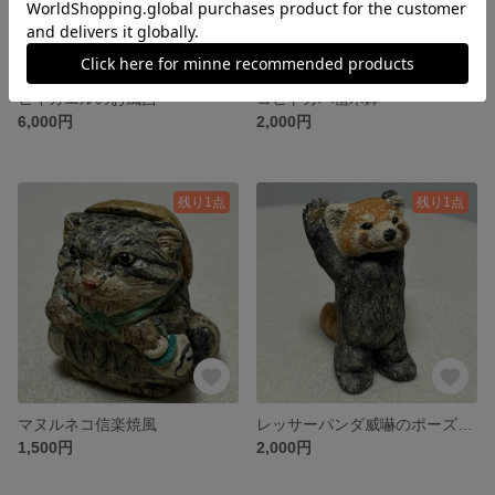
ヒキガエルのお風呂
コビトカバ植木鉢
6,000円
2,000円
残り1点
残り1点
マヌルネコ信楽焼風
レッサーパンダ威嚇のポーズ(メモスタンド)
1,500円
2,000円