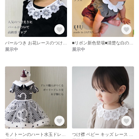
パールつき お花レースのつけ襟/お揃い、リンクコーデ、出産祝い
■リボン新色登場■清楚な白の付け襟
展示中
展示中
モノトーンのハート水玉ドレス/キッズドレス 90 95 100 チョーカー・髪飾り付き
つけ襟 ベビー キッズ レース ホワイト/付け襟 スタイ 出産祝い