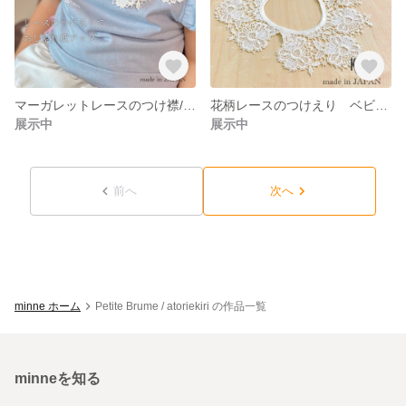
マーガレットレースのつけ襟/お揃い、リンクコーデ、出産祝い、おうち写真に
花柄レースのつけえり ベビー キッズ 用 付け襟 スタイ 出産祝い
展示中
展示中
前へ
次へ
minne ホーム
Petite Brume / atoriekiri の作品一覧
minneを知る