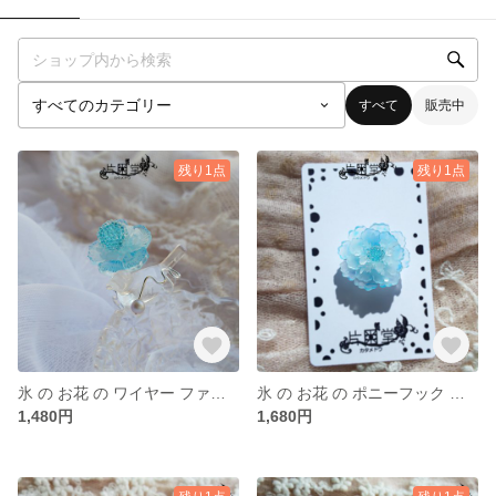
すべて
販売中
残り1点
残り1点
氷 の お花 の ワイヤー ファランジリング【プラバン】 壱
氷 の お花 の ポニーフック 【プラバン】 壱号
1,480円
1,680円