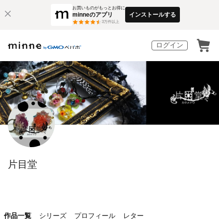
お買いものがもっとお得に
minneのアプリ
インストールする
3
万件以上
ログイン
片目堂
作品一覧
シリーズ
プロフィール
レター