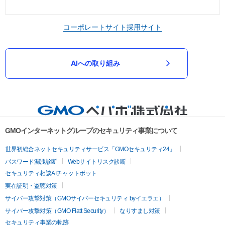
コーポレートサイト
採用サイト
AIへの取り組み
GMOインターネットグループのセキュリティ事業について
世界初総合ネットセキュリティサービス「GMOセキュリティ24」
パスワード漏洩診断
Webサイトリスク診断
セキュリティ相談AIチャットボット
実在証明・盗聴対策
サイバー攻撃対策（GMOサイバーセキュリティ byイエラエ）
サイバー攻撃対策（GMO Flatt Security）
なりすまし対策
セキュリティ事業の軌跡