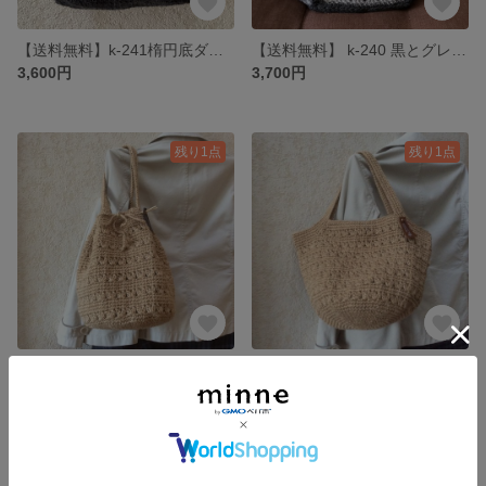
【送料無料】k-241楕円底ダークグレーシンプル麻ひもバック
【送料無料】 k-240 黒とグレーのモチーフ 麻ひもバック
3,600円
3,700円
残り1点
残り1点
【送料無料】k-57(大) ナチュラル・巾着2ウエイ麻ひもバック
【送料無料】 k-205 ナチュラル 肩掛け麻ひもバック
3,900円
3,800円
残り1点
残り1点