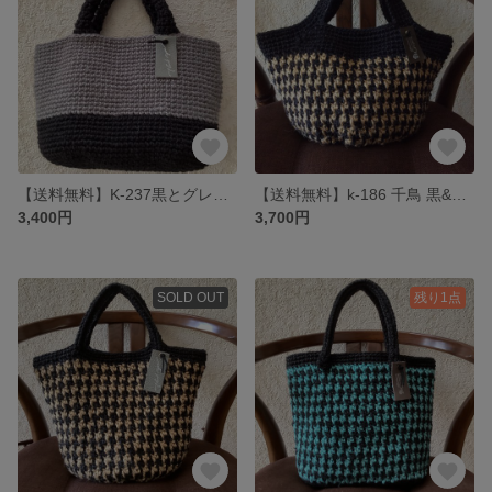
【送料無料】K-237黒とグレーのツートン麻ひもバック
【送料無料】k-186 千鳥 黒&ナチュラル麻ひもバッグ
3,400円
3,700円
SOLD OUT
残り1点