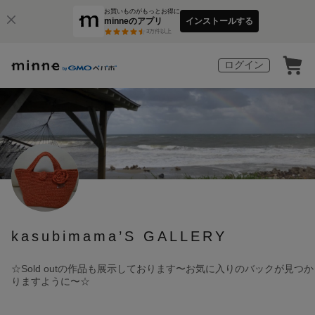
お買いものがもっとお得に
minneのアプリ
インストールする
3
万件以上
ログイン
kasubimama’S GALLERY
☆Sold outの作品も展示しております〜お気に入りのバックが見つか
りますように〜☆