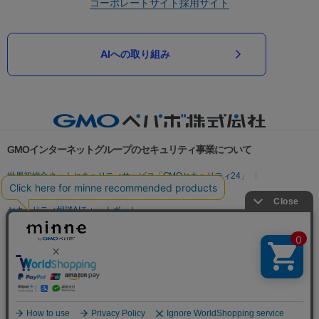
コーポレートサイト
採用サイト
AIへの取り組み
GMOインターネットグループのセキュリティ事業について
世界初総合ネットセキュリティサービス「GMOセキュリティ24」
パスワード漏洩診断
Webサイトリスク診断
セキュリティ相談AIチャットボット
実在証明・盗聴対策
サイバー攻撃対策（GMOサイバーセキュリティ byイエラエ）
サイバー攻撃対策（GMO Flatt Security）
なりすまし対策
セキュリティ事業の軌跡