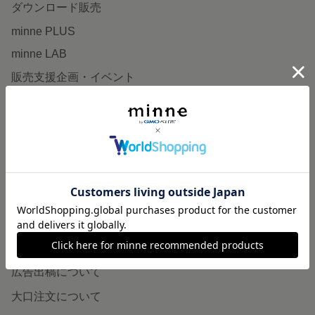
ダウンロード販売
minne PLUS
minne LAB
販売支援企画・イベント
読みもの
minneとものづくりと
minne学習帖
ニュース
minneの本
企業の方へ
広告出稿について
大口注文について