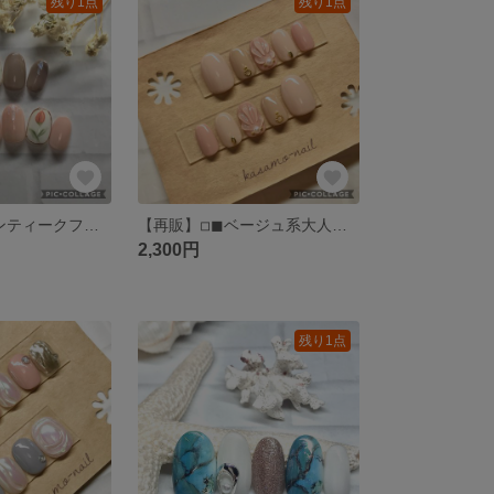
残り1点
残り1点
【再販】◽︎◼︎アンティークフラワーネイル◽︎◼︎チューリップネイル◽︎◼︎アシンメトリーネイル◽︎◼︎大人ネイル(送料込)
【再販】◽︎◼︎ベージュ系大人マーメイドネイル◽︎◼︎オフィスネイル(ピンクベージュ)(送料込)
2,300円
残り1点