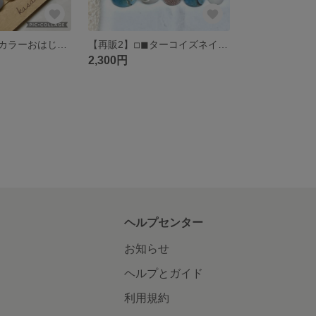
◽︎◼︎2wayくすみカラーおはじきネイル◽︎◼︎くすみピンク くすみブルー◽︎◼︎ニュアンスネイル(送料込)
【再販2】◽︎◼︎ターコイズネイル◽︎◼︎夏サマーネイル◽︎◼︎リゾートネイル◽︎◼︎天然石ネイル(送料込)
2,300円
ヘルプセンター
お知らせ
ヘルプとガイド
利用規約