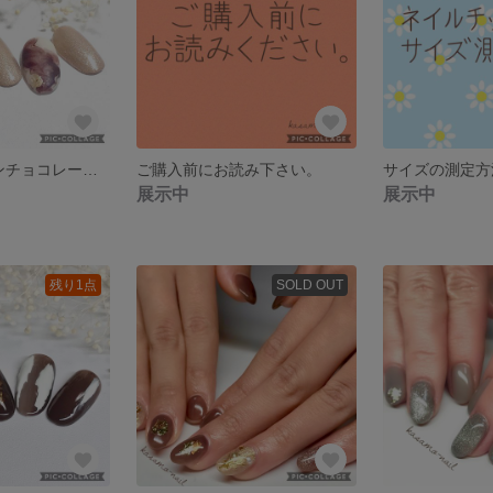
◽︎◼︎バレンタインチョコレートネイル◽︎◼︎マットネイル◽︎◼︎マーブルネイル◽︎◼︎ブラウンネイル◽︎◼︎バレンタインネイル(送料込み)
ご購入前にお読み下さい。
サイズの測定方
展示中
展示中
残り1点
SOLD OUT