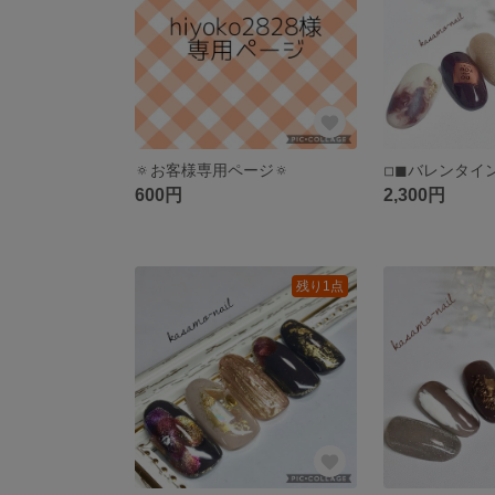
🔅お客様専用ページ🔅
600円
2,300円
残り1点