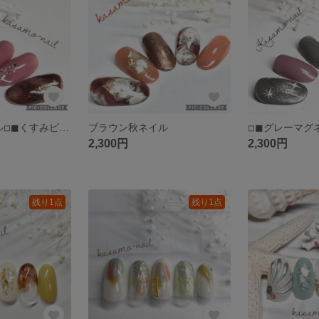
◽︎◼︎べっ甲ネイル◽︎◼︎くすみピンク大人かわいいネイル◽︎◼︎秋ネイル◽︎◼︎ピンクベージュネイル◽︎◼︎(送料込み)
ブラウン秋ネイル
2,300円
2,300円
残り1点
残り1点