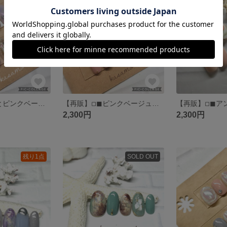
残り1点
残り1点
◽︎◼︎大人ふわっとピンクベージュネイル◽︎◼︎マーブルネイル◽︎◼︎クリアネイル◽︎◼︎夏ネイルサマーネイル(送料込)
【再販】◽︎◼︎ピンクベージュパールフラワー◽︎◼︎大人かわいい◽︎◼︎シンプルオフィスネイル◽︎◼︎上品ネイル◽︎◼︎ピンクグラデーションネイル◽︎◼︎(送料込)
2,300円
2,300円
残り1点
SOLD OUT