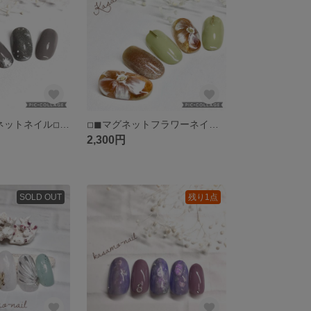
◽︎◼︎グレーマグネットネイル◽︎◼︎くすみピンク◽︎◼︎秋ネイル◽︎◼︎冬ネイル(送料無料)
◽︎◼︎マグネットフラワーネイル◽︎◼︎秋ネイル◽︎◼︎べっ甲ネイル◽︎◼︎ブラウンネイル◽︎◼︎ピスタチオカラーネイル(送料無料)
2,300円
SOLD OUT
残り1点