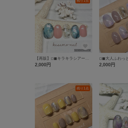
残り1点
【再販】◽︎◼︎キラキラシアーターコイズネイル◽︎◼︎天然石ネイル◽︎◼︎夏ネイルサマーネイル海ネイル◽︎◼︎七夕ネイル◽︎◼︎(送料込)
2,000円
2,000円
残り1点