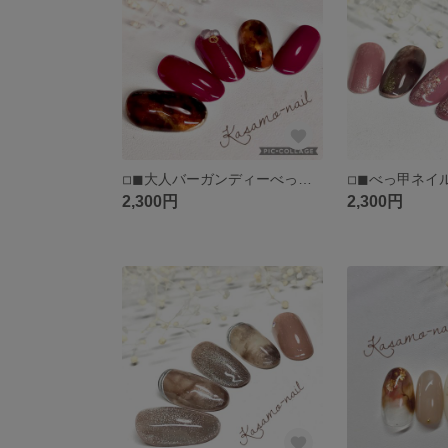
◽︎◼︎大人バーガンディーべっ甲ネイル◽︎◼︎大人ネイル◽︎◼︎秋ネイル◽︎◼︎(送料込)
2,300円
2,300円