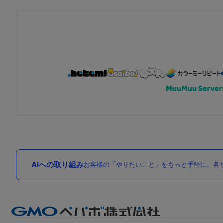
AIへの取り組み
お客様の「やりたいこと」をもっと手軽に。各サ