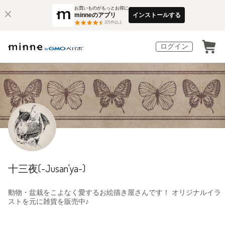
お買いものがもっとお得に
minneのアプリ
インストールする
3
万件以上
ログイン
十三夜(-Jusan'ya-)
動物・盆栽をこよなく愛するお絵描き屋さんです！ オリジナルイラ
ストを元に雑貨を販売中♪