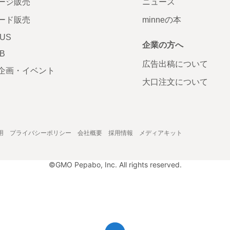
ージ販売
ニュース
ード販売
minneの本
LUS
企業の方へ
AB
広告出稿について
企画・イベント
大口注文について
用
プライバシーポリシー
会社概要
採用情報
メディアキット
©GMO Pepabo, Inc. All rights reserved.