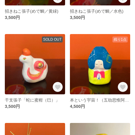
招きねこ張子(めで鯛／黄緑)
招きねこ張子(めで鯛／水色)
3,500円
3,500円
SOLD OUT
残り1点
干支張子「蛇に蜜柑（巳）」
本という宇宙！（五劫思惟阿弥陀如来）
3,500円
4,500円