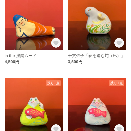
in the 涅槃ムード
干支張子「春を進む蛇（巳）」
4,500円
3,500円
残り1点
残り1点