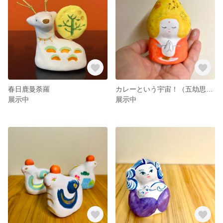
春日鹿曼荼羅
カレーという宇宙！（五劫思惟阿弥陀如来）
展示中
展示中