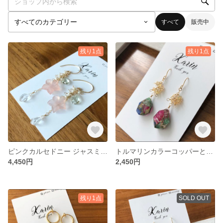
すべて
販売中
残り1点
残り1点
ピンクカルセドニー ジャスミンカービングピアス 《14kgf》
トルマリンカラーコッパーとエチオピアオパール
4,450円
2,450円
残り1点
SOLD OUT