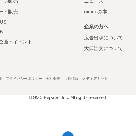
ージ販売
ニュース
ード販売
minneの本
LUS
企業の方へ
AB
広告出稿について
企画・イベント
大口注文について
用
プライバシーポリシー
会社概要
採用情報
メディアキット
©GMO Pepabo, Inc. All rights reserved.