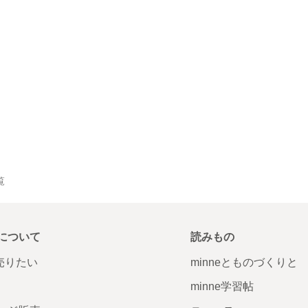
覧
について
読みもの
で売りたい
minneとものづくりと
minne学習帖