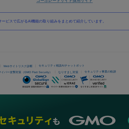
コーポレートサイト
採用サイト
ービスで広がるAI機能の取り組みをまとめて紹介しています。
セキュリティ相談AIチャットボット
Webサイトリスク診断
セキュリティ事業の軌跡
サイバー攻撃対策（GMO Flatt Security）
なりすまし対策