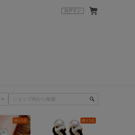
ログイン
残り1点
残り1点