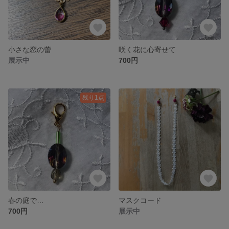
小さな恋の蕾
咲く花に心寄せて
展示中
700円
残り1点
春の庭で…
マスクコード
700円
展示中