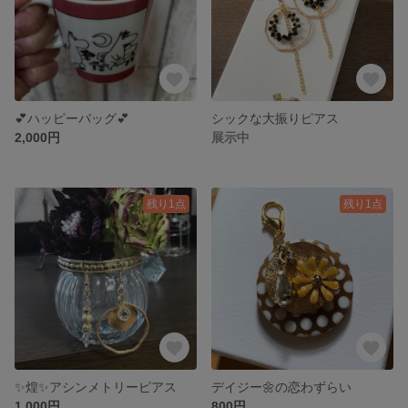
💕ハッピーバッグ💕
シックな大振りピアス
2,000円
展示中
残り1点
残り1点
✨煌✨アシンメトリーピアス
デイジー🌼の恋わずらい
1,000円
800円