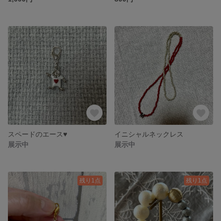
スペードのエース♥️
イニシャルネックレス
展示中
展示中
残り1点
残り1点