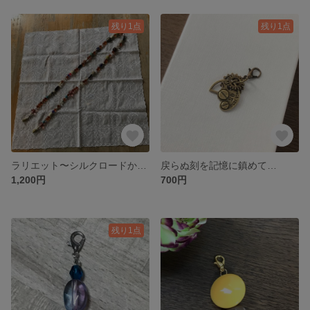
残り1点
残り1点
ラリエット〜シルクロードからの帰還〜
戻らぬ刻を記憶に鎮めて…
1,200円
700円
残り1点