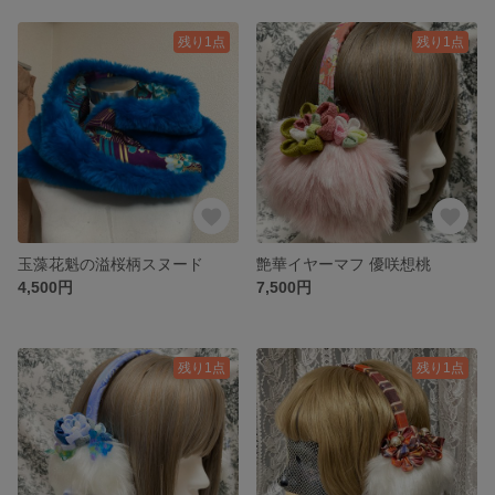
残り1点
残り1点
玉藻花魁の溢桜柄スヌード
艶華イヤーマフ 優咲想桃
4,500円
7,500円
残り1点
残り1点