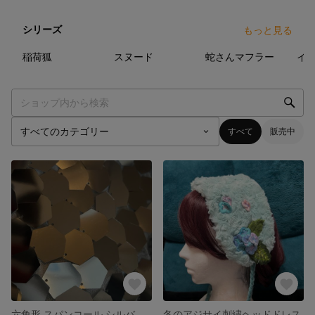
シリーズ
もっと見る
39
点
15
点
4
点
稲荷狐
スヌード
蛇さんマフラー
イ
すべて
販売中
六角形 スパンコール シルバー 2.5cm
冬のアジサイ刺繍ヘッドドレス