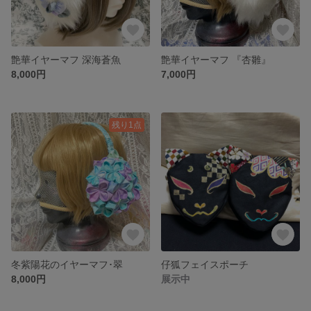
艶華イヤーマフ 深海蒼魚
艶華イヤーマフ 『杏雛』
8,000円
7,000円
残り1点
冬紫陽花のイヤーマフ･翠
仔狐フェイスポーチ
8,000円
展示中