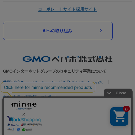
コーポレートサイト
採用サイト
AIへの取り組み
GMOインターネットグループのセキュリティ事業について
世界初総合ネットセキュリティサービス「GMOセキュリティ24」
パスワード漏洩診断
Webサイトリスク診断
セキュリティ相談AIチャットボット
実在証明・盗聴対策
サイバー攻撃対策（GMOサイバーセキュリティ byイエラエ）
サイバー攻撃対策（GMO Flatt Security）
なりすまし対策
セキュリティ事業の軌跡