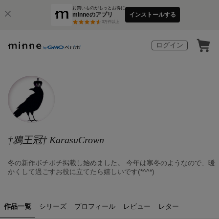
お買いものがもっとお得に
minneのアプリ
インストールする
3
万件以上
ログイン
†鴉王冠† KarasuCrown
冬の新作ボチボチ掲載し始めました。 今年は寒冬のようなので、暖
かくして過ごすお役に立てたら嬉しいです(*^^*)
作品一覧
シリーズ
プロフィール
レビュー
レター