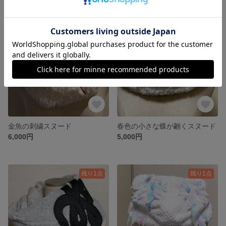
残り1点
SOLD OUT
金魚の刺繍スヌード
春色の小さな蝶が翽くスヌード
6,000円
5,000円
残り1点
残り1点