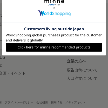
について
読みもの
で売りたい
minneとものづくりと
minne学習帖
ージ販売
ニュース
ード販売
minneの本
LUS
企業の方へ
AB
広告出稿について
企画・イベント
大口注文について
用
プライバシーポリシー
会社概要
採用情報
メディアキット