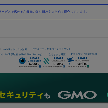
ービスで広がるAI機能の取り組みをまとめて紹介しています。
セキュリティ相談AIチャットボット
Webサイトリスク診断
セキュリティ事業の軌跡
サイバー攻撃対策（GMO Flatt Security）
なりすまし対策