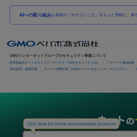
AIへの取り組み
お客様の「やりたいこと」をもっと手軽に。各サ
GMOインターネットグループのセキュリティ事業について
世界初総合ネットセキュリティサービス「GMOセキュリティ24」
パスワード漏洩診断
実在証明・盗聴対策
サイバー攻撃対策（GMOサイバーセキュリティ byイエラエ）