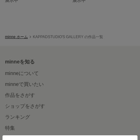
展示中
展示中
minne ホーム
KAPPADSTUDIO'S GALLERY の作品一覧
minneを知る
minneについて
minneで買いたい
作品をさがす
ショップをさがす
ランキング
特集