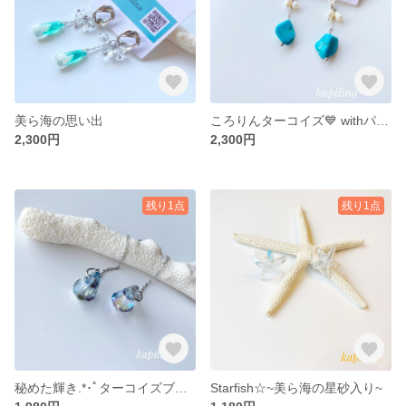
美ら海の思い出
ころりんターコイズ💙 withパールビーズ
2,300円
2,300円
残り1点
残り1点
秘めた輝き.*･ﾟターコイズブルー
Starfish☆~美ら海の星砂入り~