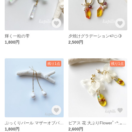
輝く一粒の雫
夕焼けグラデーション🍉🍊🍋
1,800円
2,500円
残り1点
残り1点
ぷっくりパール マザーオブパール
ピアス 花 大ぶりFlowerﾟ･*:.｡❁fairy
1,800円
2,600円