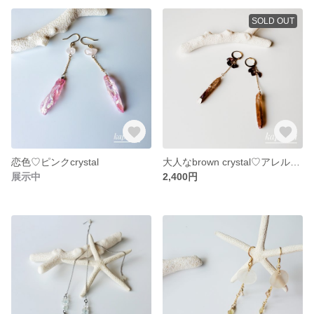
SOLD OUT
恋色♡ピンクcrystal
大人なbrown crystal♡アレルギー対応
展示中
2,400円