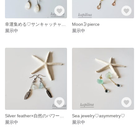
幸運集める♡サンキャッチャーshell
Moon🌛pierce
展示中
展示中
Silver feather×自然のパワーストーン
Sea jewelry♡asymmetry♡
展示中
展示中