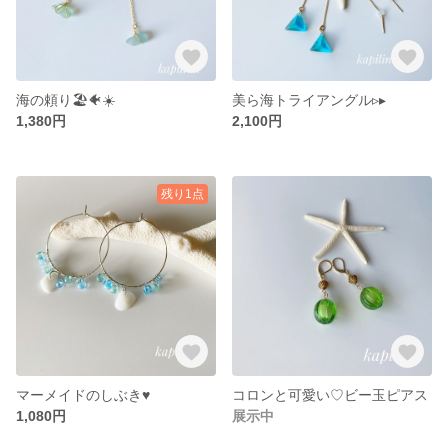
海の頼り🏖🐠☀️
美ら海トライアングル▹▸
1,380円
2,100円
残り1点
マーメイドのしぶき♥
コロンと可愛い♡ビー玉ピアス
1,080円
展示中