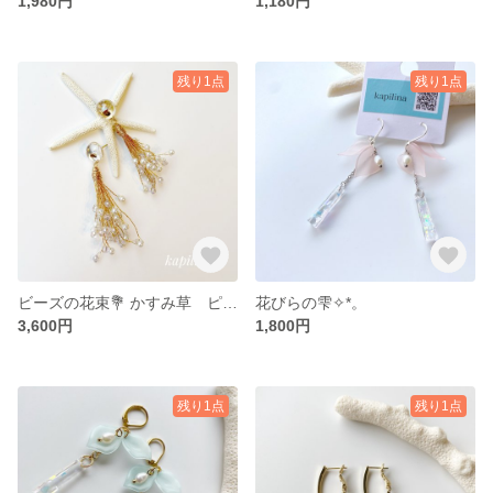
1,980円
1,180円
残り1点
残り1点
ビーズの花束💐 かすみ草 ピアス
花びらの雫✧︎*。
3,600円
1,800円
残り1点
残り1点