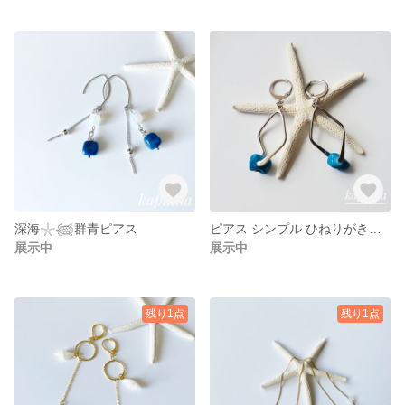
深海𓇼𓆉群青ピアス
ピアス シンプル ひねりがきいたターコイズ♡
展示中
展示中
残り1点
残り1点