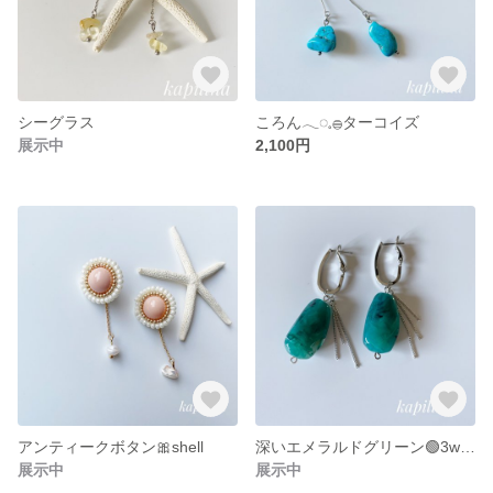
シーグラス
ころん𓂃◌𓈒𓐍ターコイズ
展示中
2,100円
アンティークボタン🎀shell
深いエメラルドグリーン🟢3wayピアス
展示中
展示中