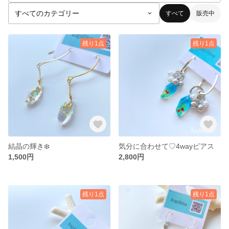
すべて
販売中
残り1点
残り1点
結晶の輝き❄️
気分に合わせて♡4wayピアス
1,500円
2,800円
残り1点
残り1点