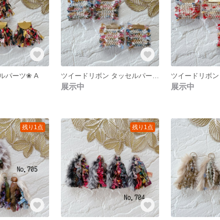
ルパーツ❀ A
ツイードリボン タッセルパーツ❀ C
展示中
展示中
残り1点
残り1点