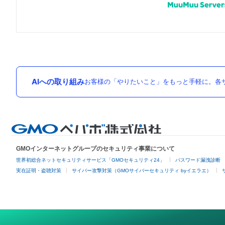
AIへの取り組み
お客様の「やりたいこと」をもっと手軽に。各サ
GMOインターネットグループのセキュリティ事業について
世界初総合ネットセキュリティサービス「GMOセキュリティ24」
パスワード漏洩診断
実在証明・盗聴対策
サイバー攻撃対策（GMOサイバーセキュリティ byイエラエ）