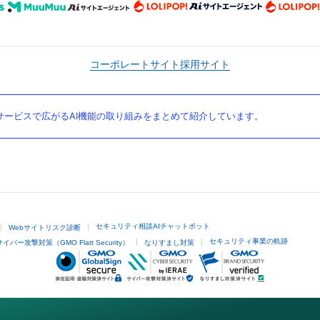
コーポレートサイト
採用サイト
ービスで広がるAI機能の取り組みをまとめて紹介しています。
セキュリティ相談AIチャットボット
Webサイトリスク診断
セキュリティ事業の軌跡
サイバー攻撃対策（GMO Flatt Security）
なりすまし対策