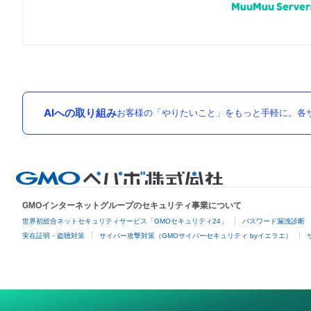
AIへの取り組み
お客様の「やりたいこと」をもっと手軽に。各サ
GMOインターネットグループのセキュリティ事業について
世界初総合ネットセキュリティサービス「GMOセキュリティ24」
パスワード漏洩診断
実在証明・盗聴対策
サイバー攻撃対策（GMOサイバーセキュリティ byイエラエ）