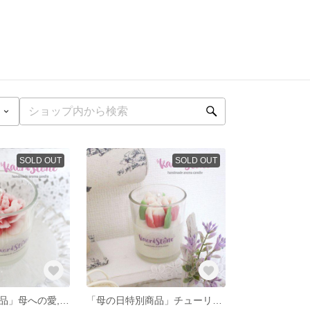
SOLD OUT
SOLD OUT
「母の日特別商品」母への愛, カーネーション, フラワーキャンドル ,アロマキャンドル CFK-RE2
「母の日特別商品」チューリップの形の天然ソイワックスで作ったアロマキャンドル！CFT-PI2