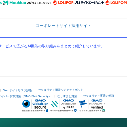
コーポレートサイト
採用サイト
ービスで広がるAI機能の取り組みをまとめて紹介しています。
セキュリティ相談AIチャットボット
Webサイトリスク診断
セキュリティ事業の軌跡
サイバー攻撃対策（GMO Flatt Security）
なりすまし対策