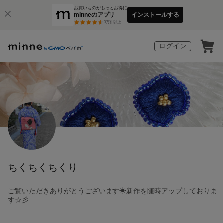
お買いものがもっとお得に
minneのアプリ
インストールする
3
万件以上
ログイン
ちくちくちくり
ご覧いただきありがとうございます☀新作を随時アップしておりま
す☆彡