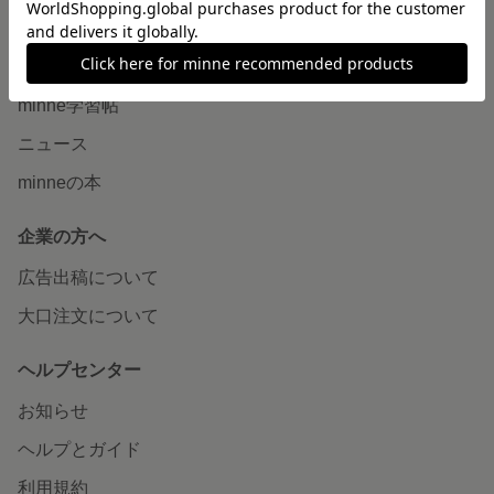
読みもの
minneとものづくりと
minne学習帖
ニュース
minneの本
企業の方へ
広告出稿について
大口注文について
ヘルプセンター
お知らせ
ヘルプとガイド
利用規約