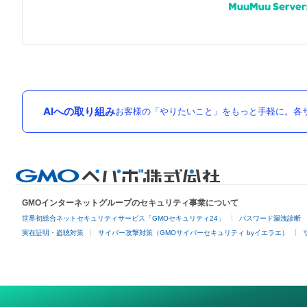
AIへの取り組み
お客様の「やりたいこと」をもっと手軽に。各サ
GMOインターネットグループのセキュリティ事業について
世界初総合ネットセキュリティサービス「GMOセキュリティ24」
パスワード漏洩診断
実在証明・盗聴対策
サイバー攻撃対策（GMOサイバーセキュリティ byイエラエ）