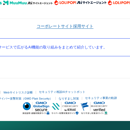
コーポレートサイト
採用サイト
ービスで広がるAI機能の取り組みをまとめて紹介しています。
セキュリティ相談AIチャットボット
Webサイトリスク診断
セキュリティ事業の軌跡
サイバー攻撃対策（GMO Flatt Security）
なりすまし対策