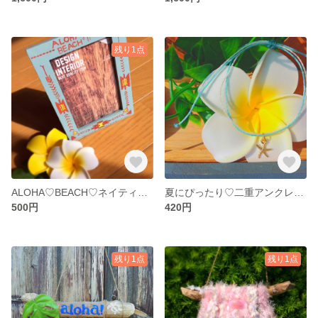
残り1点
ALOHA♡BEACH♡ネイティブ写真立て
夏にぴったり♡二重アンクレット
500円
420円
残り1点
残り1点