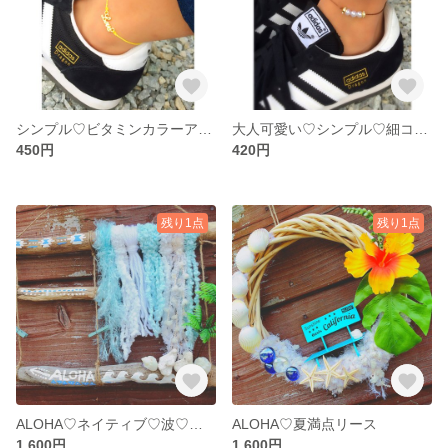
シンプル♡ビタミンカラーアンクレット
大人可愛い♡シンプル♡細コードアンクレット
450円
420円
残り1点
残り1点
ALOHA♡ネイティブ♡波♡タペストリーの写真飾り
ALOHA♡夏満点リース
1,600円
1,600円