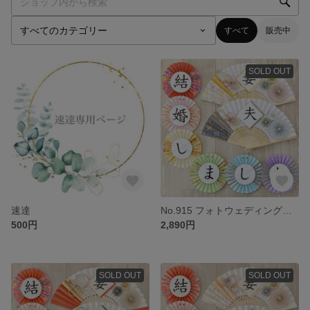
すべて
販売中
SOLD OUT
速達
No.915 フォトウェディング ウェルカムスペース 前撮り小物 結婚式小物 和装 扇子プロップス ガーランド 3点セット くすみカラー
500円
2,890円
SOLD OUT
SOLD OUT