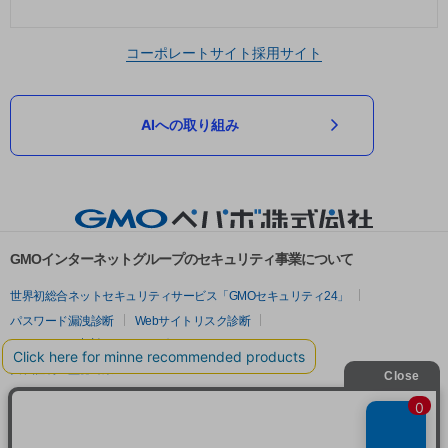
コーポレートサイト
採用サイト
AIへの取り組み
GMOインターネットグループのセキュリティ事業について
世界初総合ネットセキュリティサービス「GMOセキュリティ24」
パスワード漏洩診断
Webサイトリスク診断
セキュリティ相談AIチャットボット
実在証明・盗聴対策
サイバー攻撃対策（GMOサイバーセキュリティ byイエラエ）
サイバー攻撃対策（GMO Flatt Security）
なりすまし対策
セキュリティ事業の軌跡